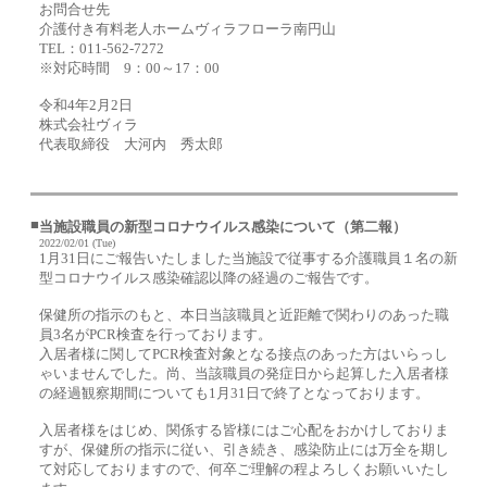
お問合せ先
介護付き有料老人ホームヴィラフローラ南円山
TEL：011-562-7272
※対応時間 9：00～17：00
令和4年2月2日
株式会社ヴィラ
代表取締役 大河内 秀太郎
■
当施設職員の新型コロナウイルス感染について（第二報）
2022/02/01 (Tue)
1月31日にご報告いたしました当施設で従事する介護職員１名の新
型コロナウイルス感染確認以降の経過のご報告です。
保健所の指示のもと、本日当該職員と近距離で関わりのあった職
員3名がPCR検査を行っております。
入居者様に関してPCR検査対象となる接点のあった方はいらっし
ゃいませんでした。尚、当該職員の発症日から起算した入居者様
の経過観察期間についても1月31日で終了となっております。
入居者様をはじめ、関係する皆様にはご心配をおかけしておりま
すが、保健所の指示に従い、引き続き、感染防止には万全を期し
て対応しておりますので、何卒ご理解の程よろしくお願いいたし