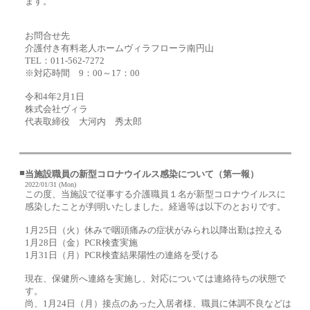
ます。
お問合せ先
介護付き有料老人ホームヴィラフローラ南円山
TEL：011-562-7272
※対応時間 9：00～17：00
令和4年2月1日
株式会社ヴィラ
代表取締役 大河内 秀太郎
■
当施設職員の新型コロナウイルス感染について（第一報）
2022/01/31 (Mon)
この度、当施設で従事する介護職員１名が新型コロナウイルスに
感染したことが判明いたしました。経過等は以下のとおりです。
1月25日（火）休みで咽頭痛みの症状がみられ以降出勤は控える
1月28日（金）PCR検査実施
1月31日（月）PCR検査結果陽性の連絡を受ける
現在、保健所へ連絡を実施し、対応については連絡待ちの状態で
す。
尚、1月24日（月）接点のあった入居者様、職員に体調不良などは