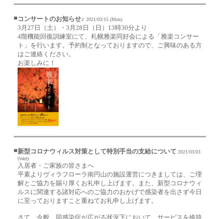
■
コンサートのお知らせ♪
2021/03/15 (Mon)
3月27日（土）・3月28日（日）13時30分より
4階機能回復訓練室にて、札幌雅楽同好会による「雅楽コンサー
ト」を行います。予約制となっておりますので、ご興味のある方
はご連絡ください。
お楽しみに！
■
新型コロナウィルス対策として特別手当の支給について
2021/03/03
(Wed)
入居者・ご家族の皆さまへ
平素よりヴィラフローラ南円山の施設運営につきましては、ご理
解とご協力を賜り厚くお礼申し上げます。また、新型コロナウィ
ルスに関連する諸対応へのご協力のおかげで感染者を出さず今日
に至っておりますこと重ねてお礼申し上げます。
さて、今般、同感染症が広がる状況下において、サービスを維持