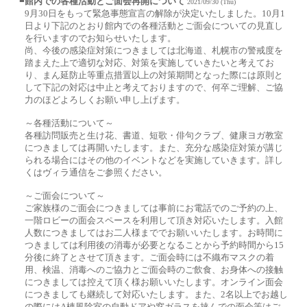
■
館内での各種活動とご面会再開について
2021/09/30 (Thu)
9月30日をもって緊急事態宣言の解除が決定いたしました。10月1
日より下記のとおり館内での各種活動とご面会についての見直し
を行いますのでお知らせいたします。
尚、今後の感染症対策につきましては北海道、札幌市の警戒度を
踏まえた上で適切な対応、対策を実施していきたいと考えてお
り、まん延防止等重点措置以上の対策期間となった際には原則と
して下記の対応は中止と考えておりますので、何卒ご理解、ご協
力のほどよろしくお願い申し上げます。
～各種活動について～
各種訪問販売と生け花、書道、短歌・俳句クラブ、健康ヨガ教室
につきましては再開いたします。また、充分な感染症対策が講じ
られる場合にはその他のイベントなどを実施していきます。詳し
くはヴィラ通信をご参照ください。
～ご面会について～
ご家族様のご面会につきましては事前にお電話でのご予約の上、
一階ロビーの面会スペースを利用して頂き対応いたします。入館
人数につきましてはお二人様まででお願いいたします。お時間に
つきましては利用後の消毒が必要となることから予約時間から15
分後に終了とさせて頂きます。ご面会時には不織布マスクの着
用、検温、消毒へのご協力とご面会時のご飲食、お身体への接触
につきましては控えて頂く様お願いいたします。オンライン面会
につきましても継続して対応いたします。また、2名以上でお越し
の際にはA棟風除室の自動ドアや窓ガラスを挟んでの面会等はご