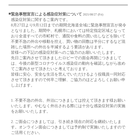
■
緊急事態宣言による感染症対策について
2021/08/27 (Fri)
感染症対策に関するご案内です。
8月27日より9月12日までの期間北海道全域に緊急事態宣言が発令
となりました。期間中、札幌市においては特定指定区域となって
おり全道すべての市町村で、通院や食料の買い出しなどを除いて
不要不急の外出や移動を控え、買い物の回数は半分にするなど混
雑した場所への外出を半減するよう要請があります。
皆様への下記の感染症対策へのご協力のお願いいたします。
先日ご案内させて頂きましたロビーでの面会再開につきまして
は、今後の新型コロナウイルス感染症の動向を確認しながら改め
てご案内させて頂きたいと考えております。
皆様に安心、安全な生活を営んでいただけるよう役職員一同対応
させて頂きますので何卒ご理解、ご協力のほどよろしくお願い申
し上げます。
1. 不要不急の外出、外泊につきましては控えて頂きます様お願い
いたします。やむなく外出される際には十分な感染症対策の実施
をお願いいたします。
2. ご面会につきましては、引き続き現在の対応を継続いたしま
す。オンライン面会につきましては予約制で実施いたしますので
ご活用ください。