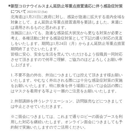
■
新型コロナウイルスまん延防止等重点措置適応に伴う感染症対策
について
2022/01/22 (Sat)
北海道は1月21日に政府に対し、感染が急速に拡大する道内全域を
対象として、まん延防止等重点措置適用を要請しました。来週に
は適用されるものと思われます。
当施設においても、急速な感染拡大状況から更なる対策が必要と
考え、各種活動に対する感染症対策として下記の通り対応の見直
しをいたします。期間は1月24日（月）からまん延防止等重点措置
期間終了までといたします。
皆様に安心、安全な生活を営んでいただけるよう役職員一同対応
させて頂きますので何卒ご理解、ご協力のほどよろしくお願い申
し上げます。
1. 不要不急の外出、外泊につきましては控えて頂きます様お願い
いたします。やむなく外出される際には十分な感染症対策の実施
をお願いいたします。特に飲食を伴う場面においては会話の際に
はマスクを着用する等より一層のご注意をお願いいたします。
2. 外部講師を伴うレクリエーション、訪問販売などにつきまして
は中止とさせていただきます。
※ご面会につきましては、これまで通りロビーの面会ブースを利
用した対応を継続いたします。オンライン面会につきましても予
約制で実施いたしますのでご活用ください。